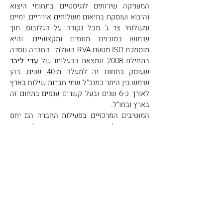
המעניקה שירותים לוגיסטיים בתחומי היצוא
והיבוא ועוסקת בתיאום משלוחים אוויריים, ימיים
ומשלוחי צד ג' מכל נקודה על הגלובוס, תוך
שימוש בסוכנים מנוסים ומקצועיים, והיא
מוסמכת ISO מטעם RVA העולמי. החברה נוסדה
בתחילת 2008 ונמצאת בבעלותו של
עדי ליבר
שעוסק בתחום זה למעלה מ-40 שנים, בהן
שימש בין היתר כמנכ"ל שתי חברות שילוח בארץ
לאורך כ-6 שנים ובעל קשרים ענפים בתחום זה
בארץ ובחו"ל.
המוטיבים המרכזיים בפעילות החברה הם יחס
אישי, טיפול מקצועי ומתן ייעוץ בכל תחומי
היצוא והיבוא. אנו איתכם החל מרגע ביצוע
ההזמנה ועד למסירת המשלוח ביעד הסופי, וזאת
במחירי שוק תחרותיים וברמת ביצוע גבוהה, תוך
שימוש בחברות תעופה וספנות המובילות
בתחומן. החברה מעניקה שירותי איחוד מטענים
וכן משלוחי מכולות מלאות ושירותי בית לבית.
יעדים לוגיסטיים בע"מ |
03-5500436
| רח' אימבר 24,